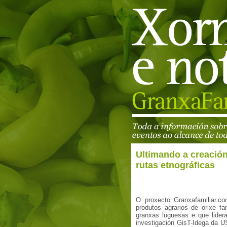
Ultimando a creación
rutas etnográficas
O proxecto Granxafamiliar.c
produtos agrarios de orixe fa
granxas luguesas e que lidera
investigación GisT-Idega da US