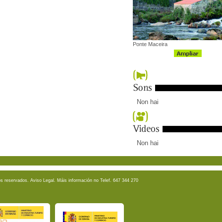
Ponte Maceira
Non hai
Non hai
os reservados.
Aviso Legal
. Máis información no Telef. 647 344 270