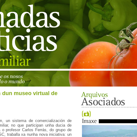
 dun museo virtual de
om, un sistema de comercialización de
miliar, no que participan unha ducia de
 o profesor Carlos Ferrás, do grupo de
C, traballa xa nunha nova iniciativa: un