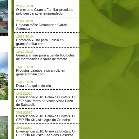
21|12|2010
O proxecto Granxa Familiar premiado
polo seu carácter emprendedor
21|12|2010
Un paso máis: Descobre a Galicia
Auténtica
16|12|2010
Comercio xusto para Galicia en
granxafamiliar.com
15|12|2010
Granxafamiliar porá á venda 600 botes
de marmeladas e salsa de tomate
15|12|2010
Produtos galegos a só un clic en
granxafamiliar.com
15|12|2010
Dieta sá a golpe de clic
30|11|2010
Diverciencia 2010. Granxas Dixitais. O
CEIP San Pedro de Visma visita Pazo
de Sabadelle.
30|11|2010
Diverciencia 2010. Granxas Dixitais. O
CEIP Pío XII visita Agro do Cruceiro
29|11|2010
Diverciencia 2010. Granxas Dixitais. O
CEIP Pío XII visita Casa dos Caseiros