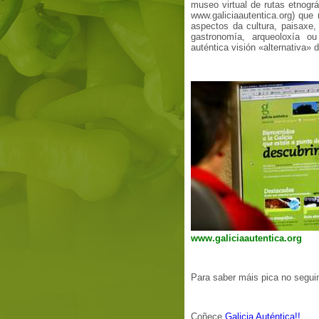
museo virtual de rutas etnográ
www.galiciaautentica.org) que 
aspectos da cultura, paisaxe, 
gastronomía, arqueoloxía o
auténtica visión «alternativa» d
www.galiciaautentica.org
Para saber máis pica no segui
Coñece
Galicia Auténtica!!