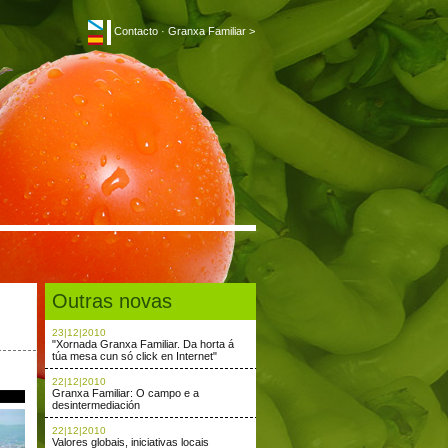
Contacto
·
Granxa Familiar >
Outras novas
23|12|2010
"Xornada Granxa Familiar. Da horta á
túa mesa cun só click en Internet"
22|12|2010
Granxa Familiar: O campo e a
desintermediación
22|12|2010
Valores globais, iniciativas locais