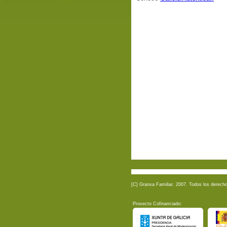
[C] Granxa Familiar. 2007. Todos los derech
Proxecto Cofinanciado: