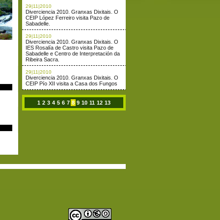
29|11|2010
Diverciencia 2010. Granxas Dixitais. O
CEIP López Ferreiro visita Pazo de
Sabadelle.
29|11|2010
Diverciencia 2010. Granxas Dixitais. O
IES Rosalía de Castro visita Pazo de
Sabadelle e Centro de Interpretación da
Ribeira Sacra.
29|11|2010
Diverciencia 2010. Granxas Dixitais. O
CEIP Pío XII visita a Casa dos Fungos
1
2
3
4
5
6
7
8
9
10
11
12
13