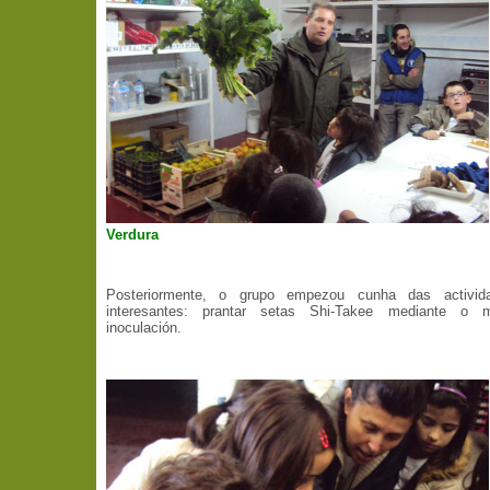
Verdura
Posteriormente, o grupo empezou cunha das activid
interesantes: prantar setas Shi-Takee mediante o 
inoculación.