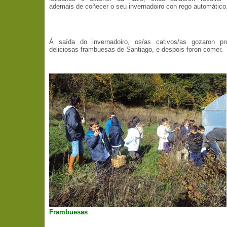
ademais de coñecer o seu invernadoiro con rego automático
Á saída do invernadoiro, os/as cativos/as gozaron p
deliciosas frambuesas de Santiago, e despois foron comer.
Frambuesas