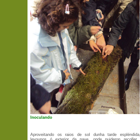
Inoculando
Aproveitando os raios de sol dunha tarde espléndida
levounos ó exterior da nave, onde puideron recoller