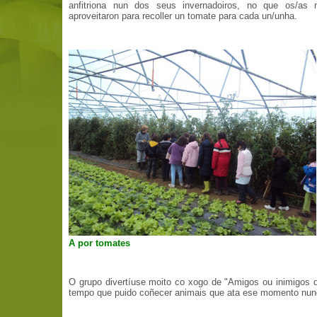
anfitriona nun dos seus invernadoiros, no que os/as 
aproveitaron para recoller un tomate para cada un/unha.
A por tomates
O grupo divertíuse moito co xogo de "Amigos ou inimigos d
tempo que puido coñecer animais que ata ese momento nunc