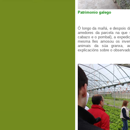
Patrimonio galego
Ó longo da mañá, e despois da
arredores da parcela na que
cabazo e o pombal), a expedici
mesma lles amosou os invern
animais da súa granxa, a
explicacións sobre o observad