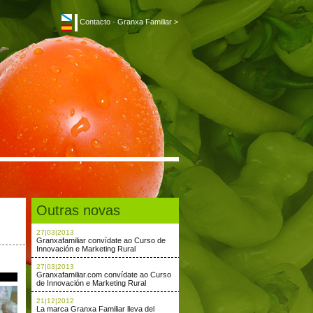
Contacto
·
Granxa Familiar >
Outras novas
27|03|2013
Granxafamiliar convídate ao Curso de
Innovación e Marketing Rural
27|03|2013
Granxafamiliar.com convídate ao Curso
de Innovación e Marketing Rural
21|12|2012
La marca Granxa Familiar lleva del