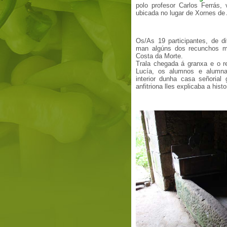
polo profesor Carlos Ferrás,
ubicada no lugar de Xornes de 
Os/As 19 participantes, de di
man algúns dos recunchos má
Costa da Morte.
Trala chegada á granxa e o re
Lucía, os alumnos e alumna
interior dunha casa señorial 
anfitriona lles explicaba a histo