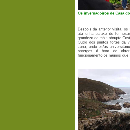
Os invernadoiros de Casa do
Despois da anterior visita, o
ata unha paraxe de fermosa
grandeza da máis abrupta Cost
Outro dos puntos fortes da v
zona, onde os/as universitár
antergos á hora de obter
funcionamento os muiños que 