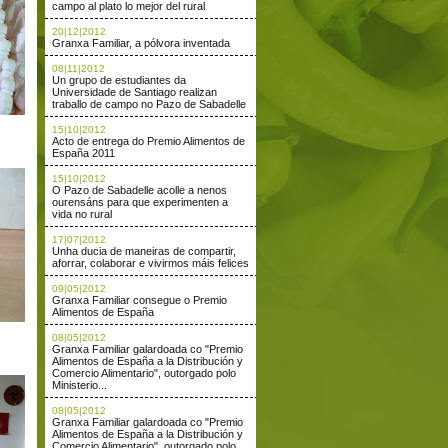
campo al plato lo mejor del rural
20|12|2012
Granxa Familiar, a pólvora inventada
08|11|2012
Un grupo de estudiantes da
Universidade de Santiago realizan
traballo de campo no Pazo de Sabadelle
15|10|2012
Acto de entrega do Premio Alimentos de
España 2011
15|10|2012
O Pazo de Sabadelle acolle a nenos
ourensáns para que experimenten a
vida no rural
17|07|2012
Unha ducia de maneiras de compartir,
aforrar, colaborar e vivirmos máis felices
09|05|2012
Granxa Familiar consegue o Premio
Alimentos de España
08|05|2012
Granxa Familiar galardoada co "Premio
Alimentos de España a la Distribución y
Comercio Alimentario", outorgado polo
Ministerio...
08|05|2012
Granxa Familiar galardoada co "Premio
Alimentos de España a la Distribución y
Comercio Alimentario", outorgado polo