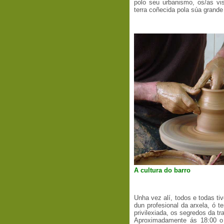
polo seu urbanismo, os/as vi
terra coñecida pola súa grande t
A cultura do barro
Unha vez alí, todos e todas ti
dun profesional da arxela, ó 
privilexiada, os segredos da tra
Aproximadamente ás 18:00 o