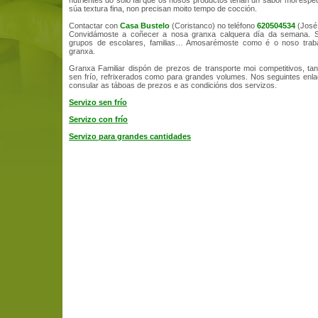
nutrientes do solo fai que os nosos productos teñan un sabor moi espec
súa textura fina, non precisan moito tempo de cocción.
Contactar con
Casa Bustelo
(Coristanco) no teléfono
620504534
(José 
Convidámoste a coñecer a nosa granxa calquera día da semana. 
grupos de escolares, familias… Amosarémoste como é o noso trabal
granxa.
Granxa Familiar dispón de prezos de transporte moi competitivos, ta
sen frío, refrixerados como para grandes volumes. Nos seguintes en
consular as táboas de prezos e as condicións dos servizos.
Servizo sen frío
Servizo con frío
Servizo para grandes cantidades