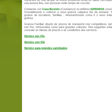
nutrientes do solo fai que os nosos productos teñan un sabor moi espec
súa textura fina, non precisan moito tempo de cocción.
Contactar con
Casa Bustelo
(Coristanco) no teléfono
620504534
(José 
Convidámoste a coñecer a nosa granxa calquera día da semana. 
grupos de escolares, familias… Amosarémoste como é o noso trabal
granxa.
Granxa Familiar dispón de prezos de transporte moi competitivos, ta
sen frío, refrixerados como para grandes volumes. Nos seguintes en
consular as táboas de prezos e as condicións dos servizos.
Servizo sen frío
Servizo con frío
Servizo para grandes cantidades