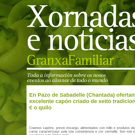
En Pazo de Sabadelle (Chantada) oferta
excelente capón criado de xeito tradicion
€ o quilo
Criamos capóns, previo encargo, alimentados con millo e produtos da
carne caracterízase pola súa consistencia e cor vermella. Son moi 