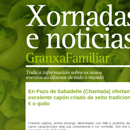
En Pazo de Sabadelle (Chantada) oferta
excelente capón criado de xeito tradicion
€ o quilo
Criamos capóns, previo encargo, alimentados con millo e produtos da
carne caracterízase pola súa consistencia e cor vermella. Son moi 