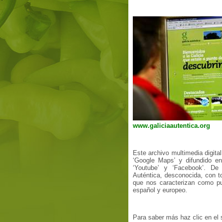
www.galiciaautentica.org
Este archivo multimedia digital
‘Google Maps’ y difundido e
‘Youtube’ y ‘Facebook’. De
Auténtica, desconocida, con t
que nos caracterizan como pue
español y europeo.
Para saber más haz clic en el 