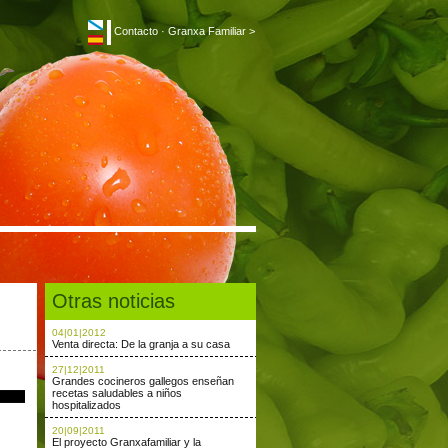
Contacto
·
Granxa Familiar >
Otras noticias
04|01|2012
Venta directa: De la granja a su casa
27|12|2011
Grandes cocineros gallegos enseñan
recetas saludables a niños
hospitalizados
20|09|2011
El proyecto Granxafamiliar y la