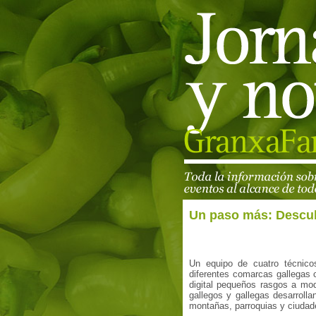
Un paso más: Descubr
Un equipo de cuatro técnicos
diferentes comarcas gallegas c
digital pequeños rasgos a modo
gallegos y gallegas desarrolla
montañas, parroquias y ciudad