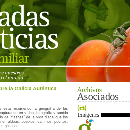
e la Galicia Auténtica
 está recorriendo la geografía de las
apturando en vídeo, fotografía y sonido
 de “flashes” de la vida diaria que los
n en aldeas, pueblos, caminos, puertos,
es gallegas.