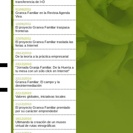
transferencia de I+D
01|08|2011
Granxa Familiar en la Revista Agenda
Viva
10|06|2011
El proyecto Granxa Familiar traspasa
fronteras
22|05|2011
El proyecto Granxa Familiar traslada las
ferias a Internet
29|12|2010
De la teoría a la práctica empresarial
23|12|2010
"Jornada Granja Familiar. De la Huerta a
tu mesa con un sólo click en Internet"
22|12|2010
Granxa Familiar: El campo y la
desintermediación
22|12|2010
Valores globales, iniciativas locales
21|12|2010
El proyecto Granxa Familiar premiado
por su carácter emprendedor
16|12|2010
Ultimando la creación de un museo
virtual de rutas etnográficas