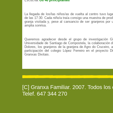
Escuchar:
Os 40 principiantes
La llegada de los/las niños/as de vuelta al centro tuvo luga
de las 17:30. Cada niño/a traía consigo una muestra de prod
granja visitada y, pese al cansancio de ser granjeros por 
amplia sonrisa.
Queremos agradecer desde el grupo de investigación G
Universidade de Santiago de Compostela, la colaboración 
Dolores, los granjeros de la granjera de Agro do Cruceiro, 
participación del colegio López Ferreiro en el proyecto Di
Granxas Dixitais.
[C] Granxa Familiar. 2007. Todos los
Telef. 647 344 270