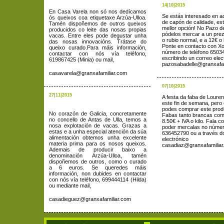
14|10|2015
En Casa Varela non só nos dedícamos
Se estás interesado en ad
ós queixos coa etiquetaxe Arzúa-Ulloa.
de capón de calidade, est
Tamén dispoñemos de outros queixos
mellor opción! No Pazo d
producidos co leite das nosas propias
pódelos mercar a un prez
vacas. Entre eles pode degustar unha
o rubio normal, e a 12€ o 
das nosas innovacións. Trátase do
Ponte en contacto con Xo
queixo curado.
Para máis información,
número de teléfono 6503
contactar con nós vía teléfono,
escribindo un correo elec
619867425 (Minia) ou mail,
pazosabadelle@granxafam
casavarela@granxafamiliar.com
07|10|2015
27|11|2015
A festa da faba de Loure
este fin de semana, pero
podes comprar este produ
No corazón de Galicia, concretamente
Fabas tanto brancas com
no concello de Antas de Ulla, temos a
8.50€ + IVA o kilo. Fala c
nosa explotación de vacas. Grazas a
poder mercalas no númer
estas e a unha especial atención da súa
636452790 ou a través d
alimentación obtemos unha excelente
electrónico
materia prima para os nosos queixos.
casadiaz@granxafamilia
Ademais de producir baixo a
denominación Arzúa-Ulloa, tamén
dispoñemos de outros, como o
curado
a 6 euros. Se queredes máis
información, non dubides en contactar
con nós vía teléfono, 699444114 (Hilda)
ou mediante mail,
casadieguez@granxafamiliar.com