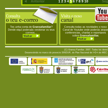
1
2
3
4
5
6
7
8
9
10
Tes unha conta de
Granxafamiliar
?
Consulta todas as novidades o noso
Dende eiquí poderaás xestionar os teus
Canal de Youtube onde poderás atopa
correos...
conferencias, charlas e reportaxes
sobre
Granxafamiliar.
[C] Granxa Familiar. 2007. Todos los dere
Desenvolvido no marco do proxecto SINDUR, do Plan Nacional de I+D+i do MEC e d