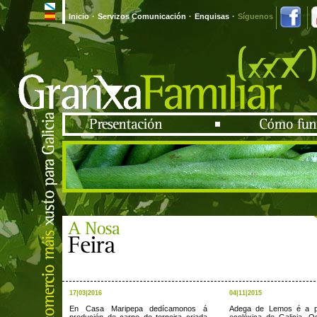
Inicio
·
Servizos Comunicación
·
Enquisas
·
Síguenos
17|03|2016
04|11|2015
En Casa Maripepa dedícamonos á
Adega de Lemos é a p