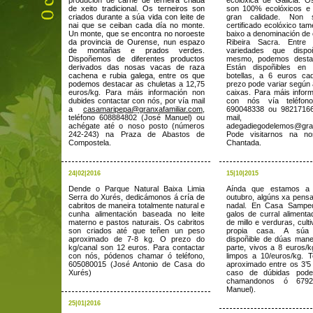
produción de
carne de terneira criada
ecolóxica de Galicia. 
de xeito tradicional. Os terneiros son
son 100% ecolóxicos e
criados durante a súa vida con leite de
gran calidade. Non
nai que se ceiban cada día no monte.
certificado ecolóxico ta
Un monte, que se encontra no noroeste
baixo a denominación de 
da provincia de Ourense, nun espazo
Ribeira Sacra. Entre 
de montañas e prados verdes.
variedades que disp
Dispoñemos de diferentes productos
mesmo, podemos destac
derivados das nosas vacas de raza
Están dispoñibles en
cachena e rubia galega, entre os que
botellas, a 6 euros ca
podemos destacar as chuletas
a 12,75
prezo pode variar según 
euros/kg. Para máis información non
caixas. Para máis inform
dubides contactar con nós, por vía mail
con nós vía teléfono
a
casamaripepa@granxafamiliar.com
,
690048338 ou 9821716
teléfono 608884802 (José Manuel) ou
mail,
achégate até o noso posto (números
adegadiegodelemos@gran
242-243) na Praza de Abastos de
Pode visitarnos na n
Compostela.
Chantada.
24|02|2016
15|10|2015
Dende o Parque Natural Baixa Limia
Aínda que estamos a
Serra do Xurés, dedicámonos á
cría de
outubro, algúns xa pens
cabritos
de maneira totalmente natural e
nadal. En Casa Sampe
cunha alimentación baseada no leite
galos de curral aliment
materno e pastos naturais. Os cabritos
de millo e verduras, cul
son criados até que teñen un peso
propia casa. A súa
aproximado de 7-8 kg. O prezo do
dispoñible de dúas mane
kg/canal son 12 euros. Para contactar
parte, vivos a 8 euros/
con nós, pódenos chamar ó teléfono,
limpos a 10/euros/kg. 
605080015 (José Antonio de Casa do
aproximado entre os 3’5
Xurés)
caso de dúbidas pode
chamandonos ó 6792
Manuel).
25|01|2016