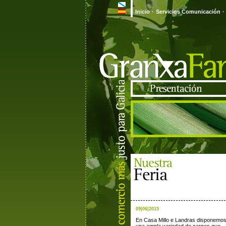
Inicio
·
Servicios Comunicación
·
09|06|2015
En Casa Millo e Landras disponemo