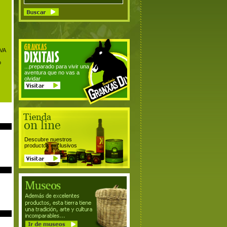
IVA
o
...preparado para vivir una
aventura que no vas a
olvidar
Descubre nuestros
productos exclusivos