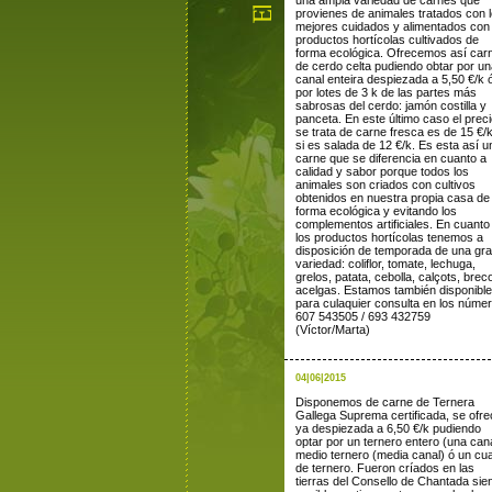
una ampla variedad de carnes que
provienes de animales tratados con 
mejores cuidados y alimentados con
productos hortícolas cultivados de
forma ecológica. Ofrecemos así car
de cerdo celta pudiendo obtar por u
canal enteira despiezada a 5,50 €/k 
por lotes de 3 k de las partes más
sabrosas del cerdo: jamón costilla y
panceta. En este último caso el preci
se trata de carne fresca es de 15 €/
si es salada de 12 €/k. Es esta así u
carne que se diferencia en cuanto a
calidad y sabor porque todos los
animales son criados con cultivos
obtenidos en nuestra propia casa de
forma ecológica y evitando los
complementos artificiales. En cuanto
los productos hortícolas tenemos a
disposición de temporada de una gr
variedad: coliflor, tomate, lechuga,
grelos, patata, cebolla, calçots, breco
acelgas. Estamos también disponibl
para culaquier consulta en los núme
607 543505 / 693 432759
(Víctor/Marta)
04|06|2015
Disponemos de carne de Ternera
Gallega Suprema certificada, se ofr
ya despiezada a 6,50 €/k pudiendo
optar por un ternero entero (una cana
medio ternero (media canal) ó un cu
de ternero. Fueron críados en las
tierras del Consello de Chantada sie