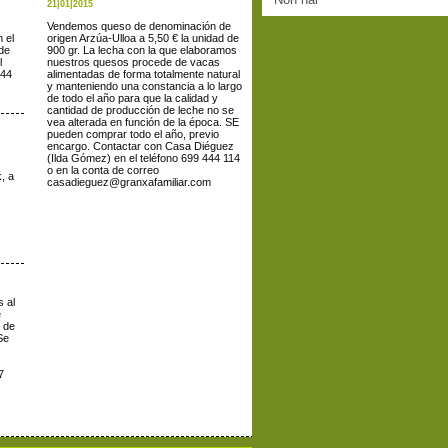
21|01|2015
Vendemos queso de denominación de
 el
origen Arzúa-Ulloa a 5,50 € la unidad de
 de
900 gr. La lecha con la que elaboramos
l
nuestros quesos procede de vacas
 44
alimentadas de forma totalmente natural
y manteniendo una constancia a lo largo
de todo el año para que la calidad y
cantidad de producción de leche no se
vea alterada en función de la época. SE
pueden comprar todo el año, previo
encargo. Contactar con Casa Diéguez
(Ilda Gómez) en el teléfono 699 444 114
o en la conta de correo
, a
casadieguez@granxafamiliar.com
 al
e
 de
Se
7