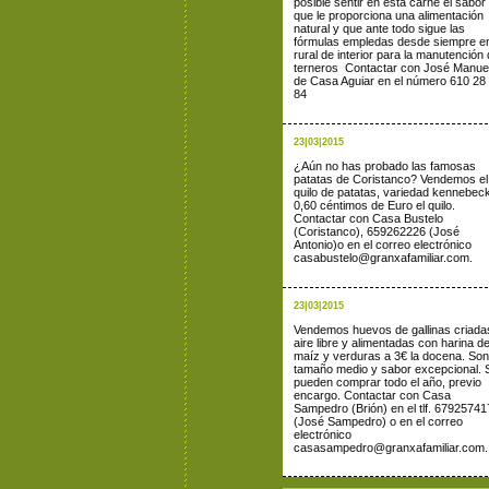
posible sentir en esta carne el sabor
que le proporciona una alimentación
natural y que ante todo sigue las
fórmulas empledas desde siempre en
rural de interior para la manutención
terneros Contactar con José Manue
de Casa Aguiar en el número 610 28
84
23|03|2015
¿Aún no has probado las famosas
patatas de Coristanco? Vendemos el
quilo de patatas, variedad kennebeck
0,60 céntimos de Euro el quilo.
Contactar con Casa Bustelo
(Coristanco), 659262226 (José
Antonio)o en el correo electrónico
casabustelo@granxafamiliar.com.
23|03|2015
Vendemos huevos de gallinas criadas
aire libre y alimentadas con harina d
maíz y verduras a 3€ la docena. Son
tamaño medio y sabor excepcional. 
pueden comprar todo el año, previo
encargo. Contactar con Casa
Sampedro (Brión) en el tlf. 67925741
(José Sampedro) o en el correo
electrónico
casasampedro@granxafamiliar.com.