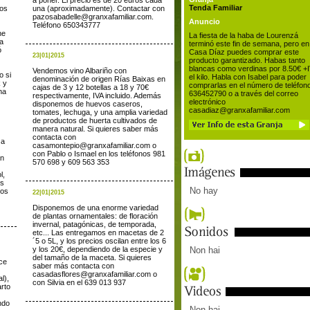
a poner. El precio es de 20 euros cada
Tenda Familiar
los
una (aproximadamente). Contactar con
pazosabadelle@granxafamiliar.com.
Anuncio
Teléfono 650343777
ne
La fiesta de la haba de Lourenzá
na
terminó este fin de semana, pero en
ó
Casa Díaz puedes comprar este
23|01|2015
producto garantizado. Habas tanto
blancas como verdinas por 8.50€ +
Vendemos vino Albariño con
o si
el kilo. Habla con Isabel para poder
denominación de origen Rías Baixas en
k y
comprarlas en el número de teléfon
cajas de 3 y 12 botellas a 18 y 70€
na
636452790 o a través del correo
respectivamente, IVA incluido. Además
electrónico
disponemos de huevos caseros,
casadiaz@granxafamiliar.com
tomates, lechuga, y una amplia variedad
de productos de huerta cultivados de
manera natural. Si quieres saber más
contacta con
 a
casamontepio@granxafamiliar.com o
con Pablo o Ismael en los teléfonos 981
an
570 698 y 609 563 353
l,
es
No hay
ros
22|01|2015
Disponemos de una enorme variedad
de plantas ornamentales: de floración
invernal, patagónicas, de temporada,
etc... Las entregamos en macetas de 2
´5 o 5L, y los precios oscilan entre los 6
y los 20€, dependiendo de la especie y
Non hai
del tamaño de la maceta. Si quieres
ece
saber más contacta con
casadasflores@granxafamiliar.com o
l),
con Silvia en el 639 013 937
arto
ndo
Non hai