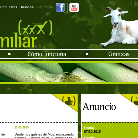
Encuestas
·
Museos
·
Síguenos
23|03|2015
Fecha
07|10|2015
s de
Vendemos gallinas de Mos, empezando
Granja