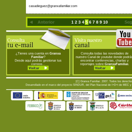
casadieguez@granxafamiliar.com
1
2
3
4
5
6
7
8
9
10
¿Tienes una cuenta en
Granxa
Consulta todas las novedades de
Familiar
?
nuestro Canal de youtube donde podrá
Desde aquí podrás gestionar tus
encontrar conferencias, charlas y
correos...
reportajes sobre
GranxaFamiliar.
[C] Granxa Familiar. 2007. Todos los derech
Desarrollado en el marco del proyecto SINDUR, del Plan Nacional de I+D+i de MEC y d