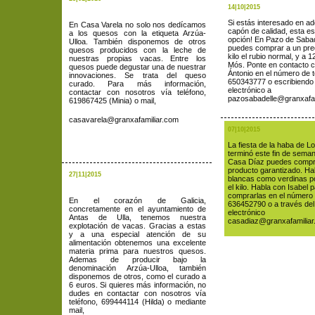
14|10|2015
Si estás interesado en ad
En Casa Varela no solo nos dedícamos
capón de calidad, esta es
a los quesos con la etiqueta Arzúa-
opción! En Pazo de Sabad
Ulloa. También disponemos de otros
puedes comprar a un prec
quesos producidos con la leche de
kilo el rubio normal, y a 12
nuestras propias vacas. Entre los
Mós. Ponte en contacto 
quesos puede degustar una de nuestrar
Ántonio en el número de t
innovaciones. Se trata del queso
650343777 o escribiendo
curado. Para más información,
electrónico a
contactar con nosotros vía teléfono,
pazosabadelle@granxafam
619867425 (Minia) o mail,
casavarela@granxafamiliar.com
07|10|2015
La fiesta de la haba de L
terminó este fin de sema
Casa Díaz puedes compr
producto garantizado. Ha
27|11|2015
blancas como verdinas po
el kilo. Habla con Isabel 
comprarlas en el número 
En el corazón de Galicia,
636452790 o a través del
concretamente en el ayuntamiento de
electrónico
Antas de Ulla, tenemos nuestra
casadiaz@granxafamilia
explotación de vacas. Gracias a estas
y a una especial atención de su
alimentación obtenemos una excelente
materia prima para nuestros quesos.
Ademas de producir bajo la
denominación Arzúa-Ulloa, también
disponemos de otros, como el curado a
6 euros. Si quieres más información, no
dudes en contactar con nosotros vía
teléfono, 699444114 (Hilda) o mediante
mail,