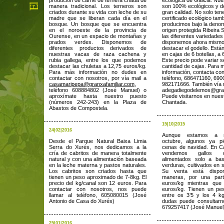
produción de carne de ternera criada de
ecológica de Galicia. Nue
manera tradicional. Los terneros son
son 100% ecológicos y d
criados durante su vida con leche de su
gran calidad. No solo ten
madre que se liberan cada día en el
certificado ecológico tam
bosque. Un bosque que se encuentra
producimos bajo la deno
en el noroeste de la provincia de
origen protegida Ribeira 
Ourense, en un espacio de montañas y
las diferentes variedades
prados verdes. Disponemos de
disponemos ahora mism
diferentes productos derivados de
destacar el godello. Está
nuestras vacas de raza cachena y
en cajas de 6 botellas, a
rubia gallega, entre los que podemos
Este precio pode variar s
destacar las chuletas a 12,75 euros/kg.
cantidad de cajas. Para 
Para más información no dudes en
información, contacta co
contactar con nosotros, por vía mail a
teléfono, 686471160, 69
casamaripepa@granxafamiliar.com
,
982171666. También vía m
teléfono 608884802 (José Manuel) o
adegadiegodelemos@gran
aproxímate hasta nuestro puesto
Puede visitarnos en nues
(números 242-243) en la Plaza de
Chantada.
Abastos de Compostela.
15|10|2015
24|02|2016
Aunque estamos a 
Desde el Parque Natural Baixa Limia
octubre, algunos ya p
Serra do Xurés, nos dedicamos a la
cenas de navidad. En 
cría de cabritos de manera totalmente
vendemos gallos d
natural y con una alimentación baseada
alimentados solo a b
en la leche materna y pastos naturales.
verduras, cultivados en 
Los cabritos son criados hasta que
Su venta está dispo
tienen un peso aproximado de 7-8kg. El
maneras, por una par
precio del kg/canal son 12 euros. Para
euros/kg mientras que
contactar con nosotros, nos puede
euros/kg. Tienen un pe
llamar al teléfono, 605080015 (José
entre os 3’5 y los 4 k
Antonio de Casa do Xurés)
dudas puede consultarn
679257417 (José Manuel
25|01|2016