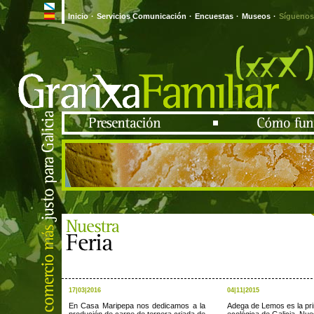
Inicio
·
Servicios Comunicación
·
Encuestas
·
Museos
·
Síguenos
17|03|2016
04|11|2015
En Casa Maripepa nos dedicamos a la
Adega de Lemos es la pr