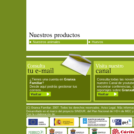
Nuestros productos
Nuestros animales
Huevos
¿Tienes una cuenta en
Granxa
Consulta todas las nove
Familiar
?
nuestro Canal de youtub
Desde aquí podrás gestionar tus
encontrar conferencias, 
correos...
reportajes sobre
GranxaF
[C] Granxa Familiar. 2007. Todos los derechos reservados.
Aviso Legal
. Más informac
Desarrollado en el marco del proyecto SINDUR, del Plan Nacional de I+D+i de MEC y d
Con la colaboración de: