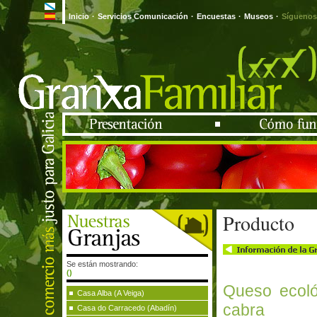
Inicio
·
Servicios Comunicación
·
Encuestas
·
Museos
·
Síguenos
Producto
Se están mostrando:
()
Queso ecoló
Casa Alba (A Veiga)
cabra
Casa do Carracedo (Abadín)