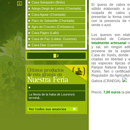
Casa Sampedro (Brión)
El queso de cabra e
Adega Diego de Lemos (Chantada)
sólido elaborado a pa
cuajada de cabra 
Casa Aguiar (Chantada)
presentar la forma cre
Pazo de Sabadelle (Chantada)
con la presencia de 
verde o azul.
Agro do Cruceiro (Coristanco)
Casa Pajaro (Lalín)
Los quesos son elab
localidad de Celan
Casa de Paz (Lobios. Ourense)
totalmente artesanal
co
Casa Diaz (Lourenzá)
y sal, sin ningún adi
proviene de la explot
Casa do Xurés, donde 
1
2
criadas en libertad y 
las especies típicas d
Parque Natural Baixa 
Xurés. Ten o certifica
Regulador da Agricultu
Galicia (CRAEGA).
Precio:
7,00 euros
la pi
La fiesta de la haba de Lourenzá
termin&...