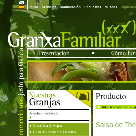
Inicio
·
Servicios Comunicación
·
Encuestas
·
Museos
·
Síguenos
Producto
Se están mostrando:
()
Salsa de To
Casa Alba (A Veiga)
Casa do Carracedo (Abadín)