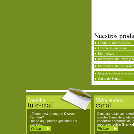
Nuestros produ
Cesta de Mermeladas
Crema de castañas
Mermelada
Mermelada de Fresa y 
Mermelada de Grosella 
Queso ecológico de cab
Salsa de Tomate
¿Tienes una cuenta en
Granxa
Consulta todas las nove
Familiar
?
nuestro Canal de youtub
Desde aquí podrás gestionar tus
encontrar conferencias, 
correos...
reportajes sobre
GranxaF