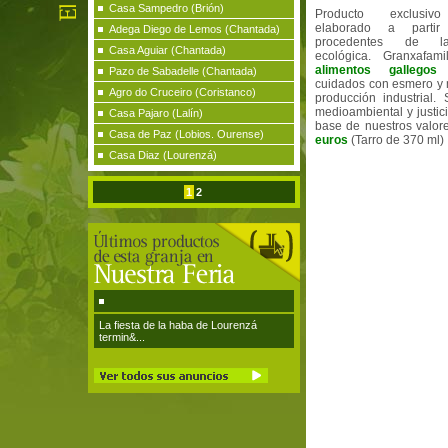
Casa Sampedro (Brión)
Producto exclusiv
elaborado a parti
Adega Diego de Lemos (Chantada)
procedentes de la
Casa Aguiar (Chantada)
ecológica. Granxafami
alimentos gallegos
Pazo de Sabadelle (Chantada)
cuidados con esmero y 
Agro do Cruceiro (Coristanco)
producción industrial.
medioambiental y justici
Casa Pajaro (Lalín)
base de nuestros valor
Casa de Paz (Lobios. Ourense)
euros
(Tarro de 370 ml)
Casa Diaz (Lourenzá)
1
2
La fiesta de la haba de Lourenzá
termin&...